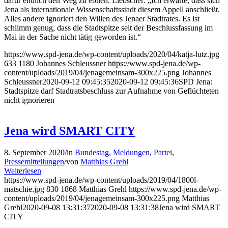
dafür endlich den Weg zu ebnen. Liebscher: „Ich erwarte, dass sich
Jena als internationale Wissenschaftsstadt diesem Appell anschließt.
Alles andere ignoriert den Willen des Jenaer Stadtrates. Es ist
schlimm genug, dass die Stadtspitze seit der Beschlussfassung im
Mai in der Sache nicht tätig geworden ist.“
https://www.spd-jena.de/wp-content/uploads/2020/04/katja-lutz.jpg
633
1180
Johannes Schleussner
https://www.spd-jena.de/wp-
content/uploads/2019/04/jenagemeinsam-300x225.png
Johannes
Schleussner
2020-09-12 09:45:35
2020-09-12 09:45:36
SPD Jena:
Stadtspitze darf Stadtratsbeschluss zur Aufnahme von Geflüchteten
nicht ignorieren
Jena wird SMART CITY
8. September 2020
/
in
Bundestag
,
Meldungen
,
Partei
,
Pressemitteilungen
/
von
Matthias Grehl
Weiterlesen
https://www.spd-jena.de/wp-content/uploads/2019/04/1800l-
matschie.jpg
830
1868
Matthias Grehl
https://www.spd-jena.de/wp-
content/uploads/2019/04/jenagemeinsam-300x225.png
Matthias
Grehl
2020-09-08 13:31:37
2020-09-08 13:31:38
Jena wird SMART
CITY