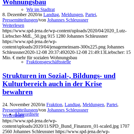
Wohnungsbau
Wir im Stadtrat
8. Dezember 2020
/
in
Landtag
,
Meldungen
,
Partei
,
Pressemitteilungen
/
von
Johannes Schleussner
Weiterlesen
https://www.spd-jena.de/wp-content/uploads/2020/04/2020_Lutz-
Liebscher-MdL_50.jpg
915
1280
Johannes Schleussner
https://www.spd-jena.de/wp-
content/uploads/2019/04/jenagemeinsam-300x225.png
Johannes
Schleussner
2020-12-08 20:37:49
2020-12-08 21:49:13
Liebscher: 15
Mio. € mehr für sozialen Wohnungsbau
Fraktionsgeschäftsstelle
Strukturen im Sozial-, Bildungs- und
Kulturbereich auch in der Krise
bewahren
24. November 2020
/
in
Fraktion
,
Landtag
,
Meldungen
,
Partei
,
Pressemitteilungen
/
von
Johannes Schleussner
Abgeordnete
Weiterlesen
https://www.spd-jena.de/wp-
content/uploads/2020/11/SPD_Bund_Finanzen_01-scaled.jpg
1707
2560
Johannes Schleussner
https://www.spd-jena.de/wp-