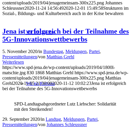
content/uploads/2019/04/jenagemeinsam-300x225.png
Johannes
Schleussner
2020-11-24 14:56:49
2020-12-01 15:49:58
Strukturen im
Sozial-, Bildungs- und Kulturbereich auch in der Krise bewahren
Jena ist erfolgreich bei der Teilnahme des
Wir im Landtag
5G-Innovationswettbewerbs
5. November 2020
/
in
Bundestag
,
Meldungen
,
Partei
,
Pressemitteilungen
/
von
Matthias Grehl
Weiterlesen
https://www.spd-jena.de/wp-content/uploads/2019/04/1800l-
matschie.jpg
830
1868
Matthias Grehl
https://www.spd-jena.de/wp-
content/uploads/2019/04/jenagemeinsam-300x225.png
Matthias
Grehl
2020-11-05 21:30:00
2020-11-12 10:02:23
Jena ist erfolgreich
Wir im Rathaus
bei der Teilnahme des 5G-Innovationswettbewerbs
SPD-Landtagsabgeordneter Lutz Liebscher: Solidarität
mit den Streikenden!
29. September 2020
/
in
Landtag
,
Meldungen
,
Partei
,
Pressemitteilungen
/
von
Johannes Schleussner