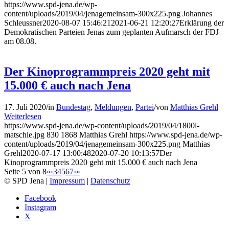
https://www.spd-jena.de/wp-
content/uploads/2019/04/jenagemeinsam-300x225.png
Johannes
Schleussner
2020-08-07 15:46:21
2021-06-21 12:20:27
Erklärung der
Demokratischen Parteien Jenas zum geplanten Aufmarsch der FDJ
am 08.08.
Der Kinoprogrammpreis 2020 geht mit
15.000 € auch nach Jena
17. Juli 2020
/
in
Bundestag
,
Meldungen
,
Partei
/
von
Matthias Grehl
Weiterlesen
https://www.spd-jena.de/wp-content/uploads/2019/04/1800l-
matschie.jpg
830
1868
Matthias Grehl
https://www.spd-jena.de/wp-
content/uploads/2019/04/jenagemeinsam-300x225.png
Matthias
Grehl
2020-07-17 13:00:48
2020-07-20 10:13:57
Der
Kinoprogrammpreis 2020 geht mit 15.000 € auch nach Jena
Seite 5 von 8
«
‹
3
4
5
6
7
›
»
© SPD Jena |
Impressum
|
Datenschutz
Facebook
Instagram
X