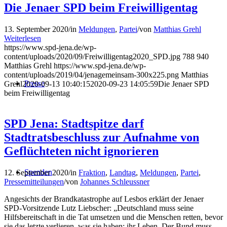
Die Jenaer SPD beim Freiwilligentag
13. September 2020
/
in
Meldungen
,
Partei
/
von
Matthias Grehl
Weiterlesen
https://www.spd-jena.de/wp-
content/uploads/2020/09/Freiwilligentag2020_SPD.jpg
788
940
Matthias Grehl
https://www.spd-jena.de/wp-
content/uploads/2019/04/jenagemeinsam-300x225.png
Matthias
Presse
Grehl
2020-09-13 10:40:15
2020-09-23 14:05:59
Die Jenaer SPD
beim Freiwilligentag
SPD Jena: Stadtspitze darf
Stadtratsbeschluss zur Aufnahme von
Geflüchteten nicht ignorieren
Spenden
12. September 2020
/
in
Fraktion
,
Landtag
,
Meldungen
,
Partei
,
Pressemitteilungen
/
von
Johannes Schleussner
Angesichts der Brandkatastrophe auf Lesbos erklärt der Jenaer
SPD-Vorsitzende Lutz Liebscher: „Deutschland muss seine
Hilfsbereitschaft in die Tat umsetzen und die Menschen retten, bevor
sie das letzte verlieren, was sie haben: ihr Leben. Der Bund muss