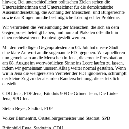
hinweg. Bei unterschiedlichen politischen Zielen stehen die
Unterzeichnerinnen und Unterzeichner für die demokratische
Auseinandersetzung, die Achtung der Menschen- und Bürgerrechte
sowie das Ringen um die bestmögliche Lösung echter Probleme.
Wir verurteilen die Verleumdung der Menschen, die sich an dem
Gegenprotest beteiligt haben, und nun auf Plakaten öffentlich in
einen rechtsextremen Kontext gestellt werden.
Mit den vielfältigen Gegenprotesten am 04. Juli hat unsere Stadt
eine klare Antwort an die sogenannte FDJ gegeben. Wir appellieren
nun gemeinsam an die Menschen in Jena, die erneute Provokation
am 08. August im wortwörtlichen Sinne ins Leere laufen zu lassen,
indem wir gemeinsam unseren Alltag weiter normal gestalten. Wenn
wir in Jena die weitgereisten Vertreter der FDJ ignorieren, schrumpft
der kleine Zug zu der absurden Randerscheinung, die er letztlich
darstellt.
CDU Jena, FDP Jena, Bündnis 90/Die Grünen Jena, Die Linke
Jena, SPD Jena
Stefan Beyer, Stadtrat, FDP
Volker Blumentritt, Ortsteilbürgermeister und Stadtrat, SPD
Brünnhild Egge, Stadträtin, CDU