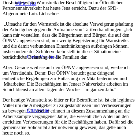
Der bundesweite Warnstreik der Beschäftigten im Öffentlichen
Wir in Jena
Personennahverkehr hat heute Jena erreicht. Dazu der SPD-
Abgeordnete Lutz Liebscher:
„Ursache für den Warnstreik ist die absolute Verweigerungshaltung
der Arbeitgeber gegen die Aufnahme von Tarifverhandlungen. „Ich
kann mir vorstellen, dass die Bürgerinnen und Bürger, die auf den
ÖPNV angewiesen sind, nur wenig Begeisterung für Warnstreiks
und die damit verbundenen Einschränkungen aufbringen können,
insbesondere der Schülerverkehr stellt in dieser Situation eine
Unser Vorstand
beträchtliche Belastung für die Familien dar.
Aber: Gerade weil sie auf den ÖPNV angewiesen sind, werbe ich
um Verständnis. Denn: Der ÖPNV braucht ganz dringend
einheitliche Regelungen zur Entlastung der Mitarbeiterinnen und
Mitarbeiter. Die Beschäftigten im Jenaer Nahverkehr arbeiten im
Schichtdienst an allen Tagen der Woche – im ganzen Jahr.“
Der heutige Warnstreik so bitter er für Betroffene ist, ist ein legitimes
Mittel um die Arbeitgeber zu Zugeständnissen und Verbesserungen
Ortsvereine
zu bewegen.“ Liebscher erinnert in diesem Zusammenhang an die
Arbeitskämpfe vergangener Jahre, die wesentlichen Anteil an den
erreichten Verbesserungen für die Beschäftigen haben. Dafür sei die
gemeinsame Solidarität aller notwendig gewesen, das gelte auch
heute noch so.