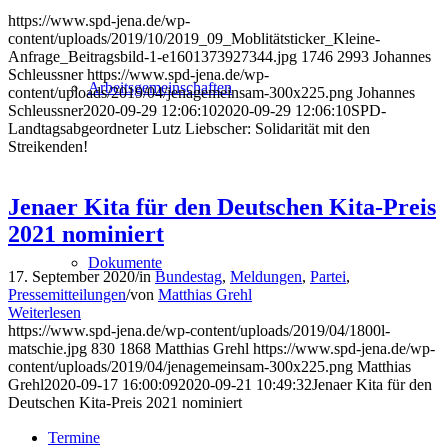
https://www.spd-jena.de/wp-
content/uploads/2019/10/2019_09_Moblitätsticker_Kleine-
Anfrage_Beitragsbild-1-e1601373927344.jpg
1746
2993
Johannes
Schleussner
https://www.spd-jena.de/wp-
Arbeitsgemeinschaften
content/uploads/2019/04/jenagemeinsam-300x225.png
Johannes
Schleussner
2020-09-29 12:06:10
2020-09-29 12:06:10
SPD-
Landtagsabgeordneter Lutz Liebscher: Solidarität mit den
Streikenden!
Jenaer Kita für den Deutschen Kita-Preis
2021 nominiert
Dokumente
17. September 2020
/
in
Bundestag
,
Meldungen
,
Partei
,
Pressemitteilungen
/
von
Matthias Grehl
Weiterlesen
https://www.spd-jena.de/wp-content/uploads/2019/04/1800l-
matschie.jpg
830
1868
Matthias Grehl
https://www.spd-jena.de/wp-
content/uploads/2019/04/jenagemeinsam-300x225.png
Matthias
Grehl
2020-09-17 16:00:09
2020-09-21 10:49:32
Jenaer Kita für den
Deutschen Kita-Preis 2021 nominiert
Termine