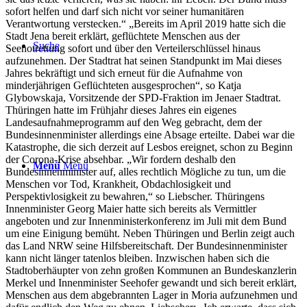
sofort helfen und darf sich nicht vor seiner humanitären
Verantwortung verstecken.“ „Bereits im April 2019 hatte sich die
Stadt Jena bereit erklärt, geflüchtete Menschen aus der
Suche
Seenotrettung sofort und über den Verteilerschlüssel hinaus
aufzunehmen. Der Stadtrat hat seinen Standpunkt im Mai dieses
Jahres bekräftigt und sich erneut für die Aufnahme von
minderjährigen Geflüchteten ausgesprochen“, so Katja
Glybowskaja, Vorsitzende der SPD-Fraktion im Jenaer Stadtrat.
Thüringen hatte im Frühjahr dieses Jahres ein eigenes
Landesaufnahmeprogramm auf den Weg gebracht, dem der
Bundesinnenminister allerdings eine Absage erteilte. Dabei war die
Katastrophe, die sich derzeit auf Lesbos ereignet, schon zu Beginn
der Corona-Krise absehbar. „Wir fordern deshalb den
Menü
Menü
Bundesinnenminister auf, alles rechtlich Mögliche zu tun, um die
Menschen vor Tod, Krankheit, Obdachlosigkeit und
Perspektivlosigkeit zu bewahren,“ so Liebscher. Thüringens
Innenminister Georg Maier hatte sich bereits als Vermittler
angeboten und zur Innenministerkonferenz im Juli mit dem Bund
um eine Einigung bemüht. Neben Thüringen und Berlin zeigt auch
das Land NRW seine Hilfsbereitschaft. Der Bundesinnenminister
kann nicht länger tatenlos bleiben. Inzwischen haben sich die
Stadtoberhäupter von zehn großen Kommunen an Bundeskanzlerin
Merkel und Innenminister Seehofer gewandt und sich bereit erklärt,
Menschen aus dem abgebrannten Lager in Moria aufzunehmen und