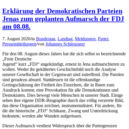
Erklärung der Demokratischen Parteien
Jenas zum geplanten Aufmarsch der FDJ
am 08.08.
7. August 2020
/
in
Bundestag
,
Landtag
,
Meldungen
,
Partei
,
Pressemitteilungen
/
von
Johannes Schleussner
Für den 08. August dieses Jahres hat die sich selbst so bezeichnende
„Freie Deutsche
Jugend“ kurz „FDJ“ angekündigt, erneut in Jena aufmarschieren zu
wollen. Weder ihr geklittertes Geschichtsbild noch die Analyse
unserer Gesellschaft in der Gegenwart sind zutreffend. Die Parolen
sind geradezu absurd. Stattdessen ist die offenkundige
Geringschätzung der Freiheit des Einzelnen, die in Ihnen zum
Ausdruck kommt, eine Provokation für alle Demokratinnen und
Demokraten. Dies bewegt viele Menschen in unserer Stadt. Einige
sehen ihre eigene DDR-Biographie durch das völlig verzerrte Bild,
das diese Organisation zeichnet, instrumentalisiert. Für andere, für
die die historische „FDJ“ Schikane, Zwang und Unterdrückung
bedeutete, werden alte Wunden aufgerissen.
Dieser Aufmarsch verdient Widerspruch über die Parteigrenzen