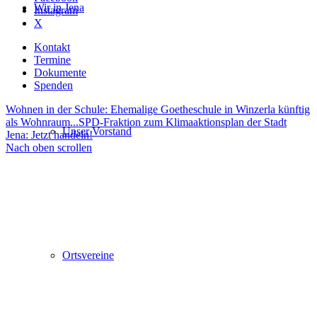
Wir in Jena
Instagram
X
Kontakt
Termine
Dokumente
Spenden
Wohnen in der Schule: Ehemalige Goetheschule in Winzerla künftig
als Wohnraum...
SPD-Fraktion zum Klimaaktionsplan der Stadt
Unser Vorstand
Jena: Jetzt handeln!
Nach oben scrollen
Ortsvereine