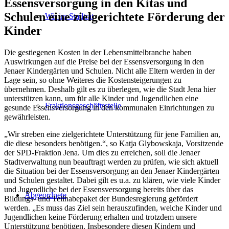
Essensversorgung in den Kitas und
Schulen eine zielgerichtete Förderung der
Wir im Stadtrat
Kinder
Die gestiegenen Kosten in der Lebensmittelbranche haben
Auswirkungen auf die Preise bei der Essensversorgung in den
Jenaer Kindergärten und Schulen. Nicht alle Eltern werden in der
Lage sein, so ohne Weiteres die Kostensteigerungen zu
übernehmen. Deshalb gilt es zu überlegen, wie die Stadt Jena hier
unterstützen kann, um für alle Kinder und Jugendlichen eine
Fraktionsgeschäftsstelle
gesunde Essensversorgung in den kommunalen Einrichtungen zu
gewährleisten.
„Wir streben eine zielgerichtete Unterstützung für jene Familien an,
die diese besonders benötigen.“, so Katja Glybowskaja, Vorsitzende
der SPD-Fraktion Jena. Um dies zu erreichen, soll die Jenaer
Stadtverwaltung nun beauftragt werden zu prüfen, wie sich aktuell
die Situation bei der Essensversorgung an den Jenaer Kindergärten
und Schulen gestaltet. Dabei gilt es u.a. zu klären, wie viele Kinder
und Jugendliche bei der Essensversorgung bereits über das
Abgeordnete
Bildungs- und Teilhabepaket der Bundesregierung gefördert
werden. „Es muss das Ziel sein herauszufinden, welche Kinder und
Jugendlichen keine Förderung erhalten und trotzdem unsere
Unterstützung benötigen. Insbesondere diesen Kindern und