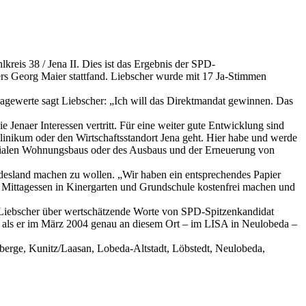
eis 38 / Jena II. Dies ist das Ergebnis der SPD-
s Georg Maier stattfand. Liebscher wurde mit 17 Ja-Stimmen
fragewerte sagt Liebscher: „Ich will das Direktmandat gewinnen. Das
 Jenaer Interessen vertritt. Für eine weiter gute Entwicklung sind
linikum oder den Wirtschaftsstandort Jena geht. Hier habe und werde
sozialen Wohnungsbaus oder des Ausbaus und der Erneuerung von
desland machen zu wollen. „Wir haben ein entsprechendes Papier
s Mittagessen in Kinergarten und Grundschule kostenfrei machen und
h Liebscher über wertschätzende Worte von SPD-Spitzenkandidat
D, als er im März 2004 genau an diesem Ort – im LISA in Neulobeda –
nberge, Kunitz/Laasan, Lobeda-Altstadt, Löbstedt, Neulobeda,