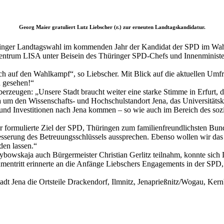
Georg Maier gratuliert Lutz Liebscher (r.) zur erneuten Landtagskandidatur.
ringer Landtagswahl im kommenden Jahr der Kandidat der SPD im Wahlkr
entrum LISA unter Beisein des Thüringer SPD-Chefs und Innenminister
mich auf den Wahlkampf“, so Liebscher. Mit Blick auf die aktuellen Um
n gesehen!“
zeugen: „Unsere Stadt braucht weiter eine starke Stimme in Erfurt, die
 um den Wissenschafts- und Hochschulstandort Jena, das Universitätsk
er und Investitionen nach Jena kommen – so wie auch im Bereich des 
 formulierte Ziel der SPD, Thüringen zum familienfreundlichsten Bun
besserung des Betreuungsschlüssels aussprechen. Ebenso wollen wir da
den lassen.“
lybowskaja auch Bürgermeister Christian Gerlitz teilnahm, konnte sic
lumentritt erinnerte an die Anfänge Liebschers Engagements in der SP
adt Jena die Ortsteile Drackendorf, Ilmnitz, Jenaprießnitz/Wogau, Ker