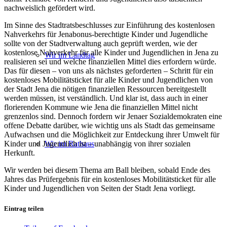
nachweislich gefördert wird.
Im Sinne des Stadtratsbeschlusses zur Einführung des kostenlosen
Nahverkehrs für Jenabonus-berechtigte Kinder und Jugendliche
sollte von der Stadtverwaltung auch geprüft werden, wie der
kostenlose Nahverkehr für alle Kinder und Jugendlichen in Jena zu
Wir im Landtag
realisieren sei und welche finanziellen Mittel dies erfordern würde.
Das für diesen – von uns als nächstes geforderten – Schritt für ein
kostenloses Mobilitätsticket für alle Kinder und Jugendlichen von
der Stadt Jena die nötigen finanziellen Ressourcen bereitgestellt
werden müssen, ist verständlich. Und klar ist, dass auch in einer
florierenden Kommune wie Jena die finanziellen Mittel nicht
grenzenlos sind. Dennoch fordern wir Jenaer Sozialdemokraten eine
offene Debatte darüber, wie wichtig uns als Stadt das gemeinsame
Aufwachsen und die Möglichkeit zur Entdeckung ihrer Umwelt für
Wir im Rathaus
Kinder und Jugendlich ist – unabhängig von ihrer sozialen
Herkunft.
Wir werden bei diesem Thema am Ball bleiben, sobald Ende des
Jahres das Prüfergebnis für ein kostenloses Mobilitätsticket für alle
Kinder und Jugendlichen von Seiten der Stadt Jena vorliegt.
Eintrag teilen