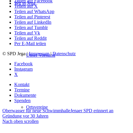
Teilen auf Facebook
Wir in Jena
Teilen auf X
Teilen auf WhatsApp
Teilen auf Pinterest
Teilen auf LinkedIn
Teilen auf Tumblr
Teilen auf Vk
Teilen auf Reddit
Per E-Mail teilen
© SPD Jena |
Impressum
|
Datenschutz
Unser Vorstand
Facebook
Instagram
X
Kontakt
Termine
Dokumente
Spenden
Ortsvereine
Oberwasser für neue Schwimmhalle
Jenaer SPD erinnert an
Gründung vor 30 Jahren
Nach oben scrollen