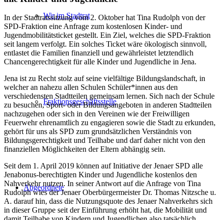
Wir im Stadtrat
In der Stadtratssitzung vom 2. Oktober hat Tina Rudolph von der
SPD-Fraktion eine Anfrage zum kostenlosen Kinder- und
Jugendmobilitätsticket gestellt. Ein Ziel, welches die SPD-Fraktion
seit langem verfolgt. Ein solches Ticket wäre ökologisch sinnvoll,
entlastet die Familien finanziell und gewährleistet letztendlich
Chancengerechtigkeit für alle Kinder und Jugendliche in Jena.
Jena ist zu Recht stolz auf seine vielfältige Bildungslandschaft, in
welcher an nahezu allen Schulen Schüler*innen aus den
verschiedensten Stadtteilen gemeinsam lernen. Sich nach der Schule
Fraktionsgeschäftsstelle
zu besuchen, Sport- oder Bildungsangeboten in anderen Stadtteilen
nachzugehen oder sich in den Vereinen wie der Freiwilligen
Feuerwehr ehrenamtlich zu engagieren sowie die Stadt zu erkunden,
gehört für uns als SPD zum grundsätzlichen Verständnis von
Bildungsgerechtigkeit und Teilhabe und darf daher nicht von den
finanziellen Möglichkeiten der Eltern abhängig sein.
Seit dem 1. April 2019 können auf Initiative der Jenaer SPD alle
Jenabonus-berechtigten Kinder und Jugendliche kostenlos den
Nahverkehr nutzen. In seiner Antwort auf die Anfrage von Tina
Abgeordnete
Rudolph wies der Jenaer Oberbürgermeister Dr. Thomas Nitzsche u.
A. darauf hin, dass die Nutzungsquote des Jenaer Nahverkehrs sich
in dieser Gruppe seit der Einführung erhöht hat, die Mobilität und
damit Teilhabe von Kindern und Jugendlichen also tatsächlich