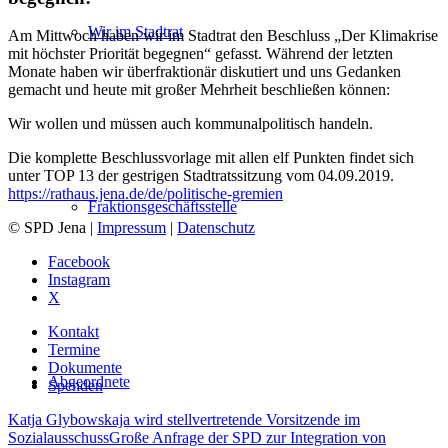
Wir im Stadtrat
Am Mittwoch haben wir im Stadtrat den Beschluss „Der Klimakrise
mit höchster Priorität begegnen“ gefasst. Während der letzten
Monate haben wir überfraktionär diskutiert und uns Gedanken
gemacht und heute mit großer Mehrheit beschließen können:
Wir wollen und müssen auch kommunalpolitisch handeln.
Die komplette Beschlussvorlage mit allen elf Punkten findet sich
unter TOP 13 der gestrigen Stadtratssitzung vom 04.09.2019.
https://rathaus.jena.de/de/politische-gremien
Fraktionsgeschäftsstelle
© SPD Jena |
Impressum
|
Datenschutz
Facebook
Instagram
X
Kontakt
Termine
Dokumente
Abgeordnete
Spenden
Katja Glybowskaja wird stellvertretende Vorsitzende im
Sozialausschuss
Große Anfrage der SPD zur Integration von