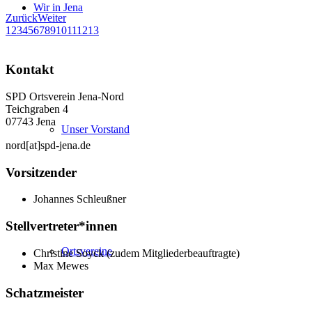
Wir in Jena
Zurück
Weiter
1
2
3
4
5
6
7
8
9
10
11
12
13
Kontakt
SPD Ortsverein Jena-Nord
Teichgraben 4
07743 Jena
Unser Vorstand
nord[at]spd-jena.de
Vorsitzender
Johannes Schleußner
Stellvertreter*innen
Ortsvereine
Christine Soyck (zudem Mitgliederbeauftragte)
Max Mewes
Schatzmeister