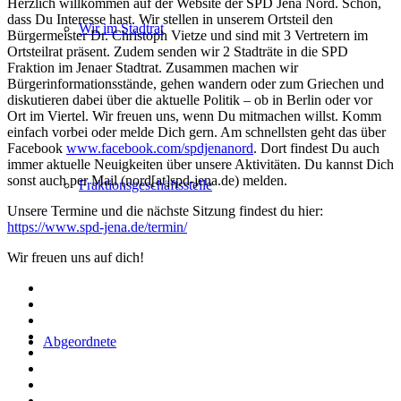
Herzlich willkommen auf der Website der SPD Jena Nord. Schön,
dass Du Interesse hast. Wir stellen in unserem Ortsteil den
Wir im Stadtrat
Bürgermeister Dr. Christoph Vietze und sind mit 3 Vertretern im
Ortsteilrat präsent. Zudem senden wir 2 Stadträte in die SPD
Fraktion im Jenaer Stadtrat. Zusammen machen wir
Bürgerinformationsstände, gehen wandern oder zum Griechen und
diskutieren dabei über die aktuelle Politik – ob in Berlin oder vor
Ort im Viertel. Wir freuen uns, wenn Du mitmachen willst. Komm
einfach vorbei oder melde Dich gern. Am schnellsten geht das über
Facebook
www.facebook.com/spdjenanord
. Dort findest Du auch
immer aktuelle Neuigkeiten über unsere Aktivitäten. Du kannst Dich
sonst auch per Mail (nord[at]spd-jena.de) melden.
Fraktionsgeschäftsstelle
Unsere Termine und die nächste Sitzung findest du hier:
https://www.spd-jena.de/termin/
Wir freuen uns auf dich!
Abgeordnete